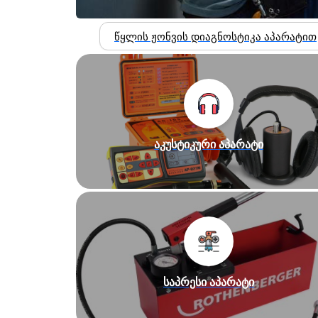
წყლის ჟონვის დიაგნოსტიკა აპარატით
აკუსტიკური აპარატი
საპრესი აპარატი