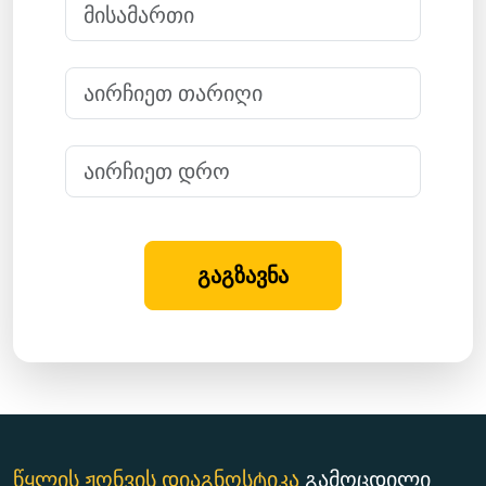
გაგზავნა
წყლის ჟონვის დიაგნოსტიკა
გამოცდილი